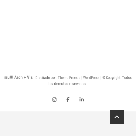
de
entradas
mu!!! Arch + Vis
| Diseñado por:
Theme Freesia
|
WordPress
| © Copyright. Todos
los derechos reservados.
instagram
facebook
linkedin