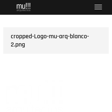
Saltar
mu!!! Arch + Vis
OFFICE OF ARCHITECTURE AND VISUALIZATION ///
al
OFICINA DE ARQUITECTURA Y VISUALIZACIÓN
contenido
cropped-Logo-mu-arq-blanco-
2.png