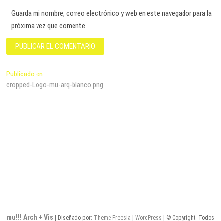
Guarda mi nombre, correo electrónico y web en este navegador para la
próxima vez que comente.
Navegación
Publicado en
cropped-Logo-mu-arq-blanco.png
de
entradas
mu!!! Arch + Vis
| Diseñado por:
Theme Freesia
|
WordPress
| © Copyright. Todos