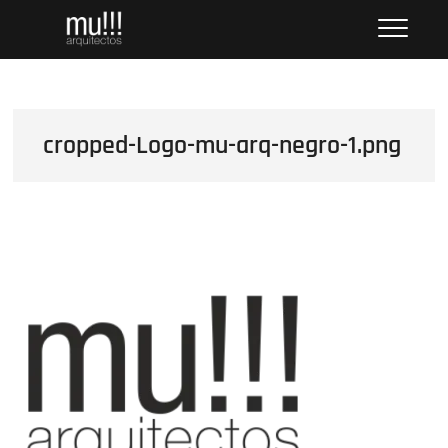
Saltar
mu!!! Arch + Vis
OFFICE OF ARCHITECTURE AND VISUALIZATION ///
al
OFICINA DE ARQUITECTURA Y VISUALIZACIÓN
contenido
cropped-Logo-mu-arq-negro-1.png