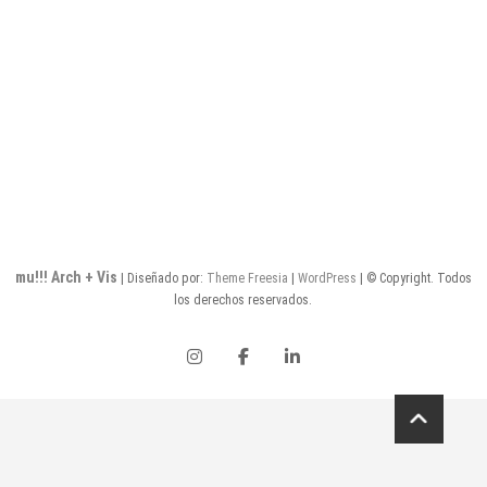
de
entradas
mu!!! Arch + Vis
| Diseñado por:
Theme Freesia
|
WordPress
| © Copyright. Todos
los derechos reservados.
instagram
facebook
linkedin