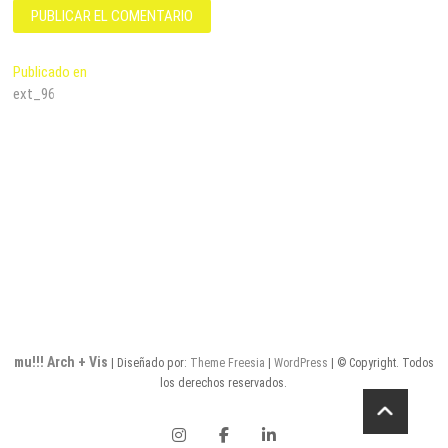
Navegación
Publicado en
ext_96
de
entradas
mu!!! Arch + Vis
| Diseñado por:
Theme Freesia
|
WordPress
| © Copyright. Todos
los derechos reservados.
instagram
facebook
linkedin