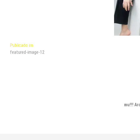
Navegación
Publicado en
featured-image-12
de
entradas
mu!!! Ar