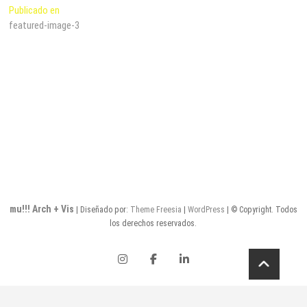
Navegación
Publicado en
featured-image-3
de
entradas
mu!!! Arch + Vis
| Diseñado por:
Theme Freesia
|
WordPress
| © Copyright. Todos
los derechos reservados.
instagram
facebook
linkedin