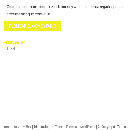
Guarda mi nombre, correo electrónico y web en este navegador para la
próxima vez que comente.
Navegación
Publicado en
int_44
de
entradas
mu!!! Arch + Vis
| Diseñado por:
Theme Freesia
|
WordPress
| © Copyright. Todos