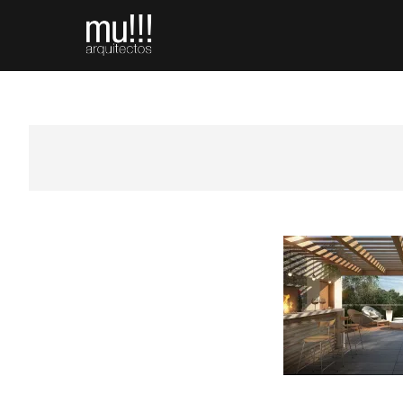
Saltar
mu!!! Arch + Vis
OFFICE OF ARCHITECTURE AND VISUALIZATION
al
contenido